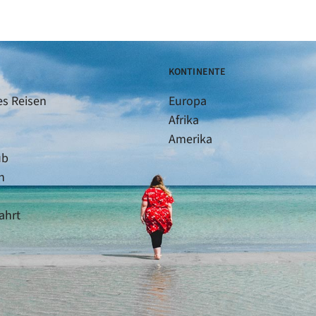
KONTINENTE
es Reisen
Europa
Afrika
Amerika
ub
n
ahrt