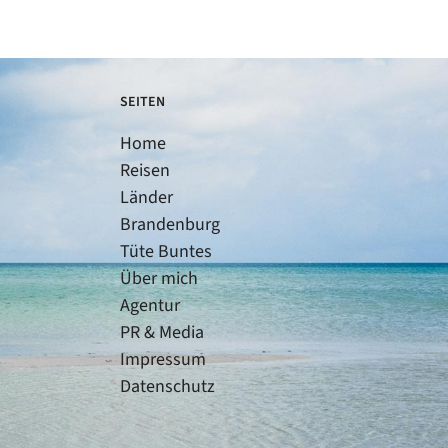
SEITEN
Home
Reisen
Länder
Brandenburg
Tüte Buntes
Über mich
Agentur
PR & Media
Impressum
Datenschutz