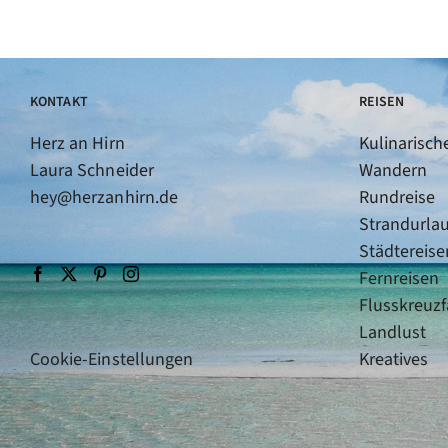
KONTAKT
REISEN
Herz an Hirn
Kulinarisch
Laura Schneider
Wandern
hey@herzanhirn.de
Rundreise
Strandurla
Städtereise
Fernreisen
Flusskreuzf
Landlust
Cookie-Einstellungen
Kreatives