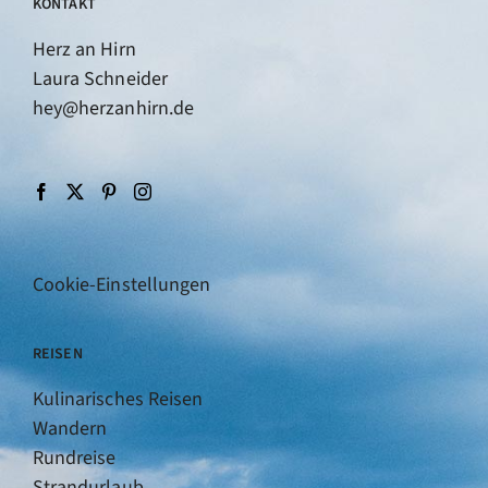
KONTAKT
Herz an Hirn
Laura Schneider
hey@herzanhirn.de
Cookie-Einstellungen
REISEN
Kulinarisches Reisen
Wandern
Rundreise
Strandurlaub