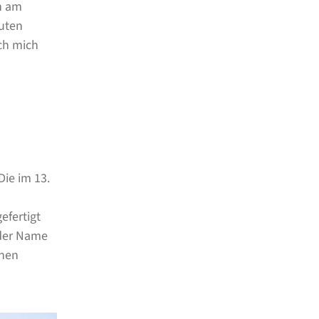
n am
nuten
ch mich
Die im 13.
efertigt
 der Name
chen