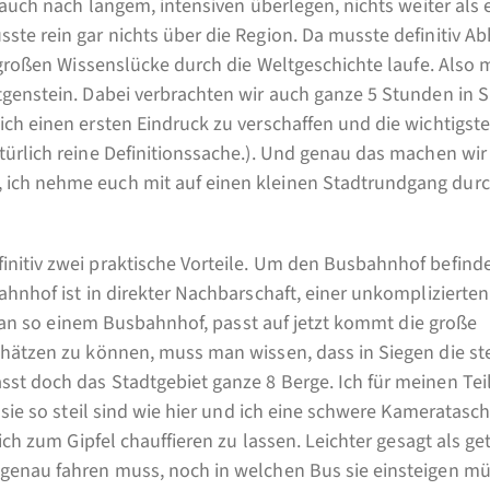
 auch nach langem, intensiven überlegen, nichts weiter als 
e rein gar nichts über die Region. Da musste definitiv Abh
r großen Wissenslücke durch die Weltgeschichte laufe. Also
tgenstein. Dabei verbrachten wir auch ganze 5 Stunden in S
ch einen ersten Eindruck zu verschaffen und die wichtigst
türlich reine Definitionssache.). Und genau das machen wir
ich nehme euch mit auf einen kleinen Stadtrundgang durc
nitiv zwei praktische Vorteile. Um den Busbahnhof befinde
ahnhof ist in direkter Nachbarschaft, einer unkomplizierten
as an so einem Busbahnhof, passt auf jetzt kommt die große
chätzen zu können, muss man wissen, dass in Siegen die ste
st doch das Stadtgebiet ganze 8 Berge. Ich für meinen Teil
 sie so steil sind wie hier und ich eine schwere Kameratasc
ich zum Gipfel chauffieren zu lassen. Leichter gesagt als ge
 genau fahren muss, noch in welchen Bus sie einsteigen m