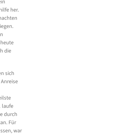
ein
ilfe her.
 machten
iegen.
en
 heute
h die
n sich
 Anreise
ilste
 laufe
he durch
tan. Für
üssen, war