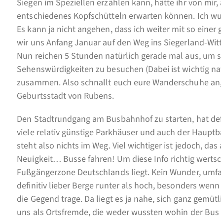
Siegen im Speziellen erzählen kann, hätte ihr von mir,
entschiedenes Kopfschütteln erwarten können. Ich wusst
Es kann ja nicht angehen, dass ich weiter mit so eine
wir uns Anfang Januar auf den Weg ins Siegerland-Wit
Nun reichen 5 Stunden natürlich gerade mal aus, um si
Sehenswürdigkeiten zu besuchen (Dabei ist wichtig na
zusammen. Also schnallt euch eure Wanderschuhe an, 
Geburtsstadt von Rubens.
Den Stadtrundgang am Busbahnhof zu starten, hat defi
viele relativ günstige Parkhäuser und auch der Hauptb
steht also nichts im Weg. Viel wichtiger ist jedoch, d
Neuigkeit… Busse fahren! Um diese Info richtig werts
Fußgängerzone Deutschlands liegt. Kein Wunder, umfas
definitiv lieber Berge runter als hoch, besonders wenn
die Gegend trage. Da liegt es ja nahe, sich ganz gemütl
uns als Ortsfremde, die weder wussten wohin der Bus