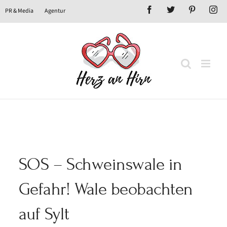
Zum
Facebook
X
Pinterest
In
PR & Media
Agentur
Inhalt
springen
SOS – Schweinswale in
Gefahr! Wale beobachten
auf Sylt